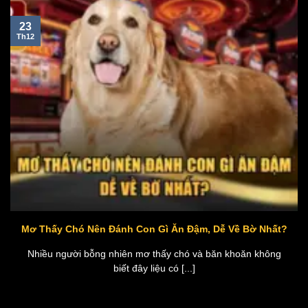
23
Th12
Mơ Thấy Chó Nên Đánh Con Gì Ăn Đậm, Dễ Về Bờ Nhất?
Nhiều người bỗng nhiên mơ thấy chó và băn khoăn không
biết đây liệu có [...]