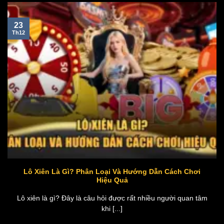
23
Th12
Lô Xiên Là Gì? Phân Loại Và Hướng Dẫn Cách Chơi
Hiệu Quả
Lô xiên là gì? Đây là câu hỏi được rất nhiều người quan tâm
khi [...]