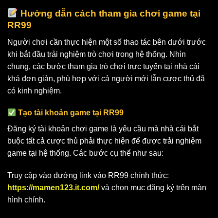
Hướng dẫn cách tham gia chơi game tại
RR99
Người chơi cần thực hiện một số thao tác bên dưới trước
khi bắt đầu trải nghiệm trò chơi trong hệ thống. Nhìn
chung, các bước tham gia trò chơi trực tuyến tại nhà cái
khá đơn giản, phù hợp với cả người mới lẫn cược thủ đã
có kinh nghiệm.
Tạo tài khoản game tại RR99
Đăng ký tài khoản chơi game là yêu cầu mà nhà cái bắt
buộc tất cả cược thủ phải thực hiện để được trải nghiệm
game tại hệ thống. Các bước cụ thể như sau:
Truy cập vào đường link vào RR99 chính thức:
https://mamen123.it.com/
và chọn mục đăng ký trên màn
hình chính.