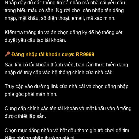
Nhập đầy đủ các thông tin cá nhân mà nhà cái yêu cầu
trong biểu mẫu có sẵn. Người chơi cần nhập tên đăng
nhập, mật khẩu, số điện thoại, email, mã xác minh.
Kiểm tra thông tin và ấn chọn đăng ký để hệ thống xét
duyệt yêu cầu tạo tài khoản.
Đăng nhập tài khoản cược RR9999
Sau khi có tài khoản thành viên, bạn cần thực hiện đăng
nhập để truy cập vào hệ thống chính của nhà cái:
Truy cập vào đường link của nhà cái và chọn đăng nhập
phía góc phải màn hình.
Cung cấp chính xác tên tài khoản và mật khẩu vào ô trống
được thiết lập sẵn.
Chọn mục đăng nhập và bắt đầu tham gia trò chơi để tìm
kiếm những phần thưởng giá trị.