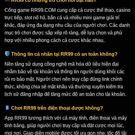
RR99 có những trò chơi nổi bật nào?
Cổng game RR99.COM cung cấp cá cược thể thao, casino
trực tiếp, slot nổ hũ, bắn cá và nhiều mini game giải trí
khác, đáp ứng đa dạng nhu cầu của người chơi. Các danh
mục trò chơi được sắp xếp rõ ràng, dễ lựa chọn và phù
hợp với nhiều phong cách cá cược khác nhau.
Thông tin cá nhân tại RR99 có an toàn không?
Nền tảng sử dụng công nghệ mã hóa dữ liệu hiện đại
nhằm bảo vệ tài khoản và thông tin người dùng khỏi các
rủi ro bảo mật. Người chơi nên truy cập đúng link chính
thức, không chia sẻ mật khẩu và thường xuyên kiểm tra
lịch sử đăng nhập để tăng mức độ an toàn cho tài khoản.
Chơi RR99 trên điện thoại được không?
App RR99 tương thích với cả máy tính, điện thoại và máy
tính bảng, giúp người chơi truy cập và đặt cược mọi lúc,
mọi nơi. Giao diện mobile được tối ưu gọn nhẹ, tốc độ tải