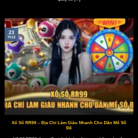
23
Th12
Xổ Số RR99 – Địa Chỉ Làm Giàu Nhanh Cho Dân Mê Số
Đề