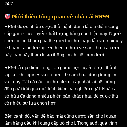
24/7.
Giới thiệu tổng quan về nhà cái RR99
RR99 được nhiều cược thủ mệnh danh là địa điểm cung
cấp game trực tuyến chất lượng hàng đầu hiện nay. Người
chơi có thể khám phá thế giới trò chơi hấp dẫn với nhiều tỷ
lệ hoàn trả ấn tượng. Để hiểu rõ hơn về sân chơi cá cược
này, bạn hãy tham khảo thông tin chi tiết bên dưới.
RR99 là địa điểm cung cấp game trực tuyến được thành
lập tại Philippines và có hơn 10 năm hoạt động trong lĩnh
vực này. Tất cả các trò chơi được cập nhật tại hệ thống
đều phải trải qua quá trình kiểm tra nghiêm ngặt. Nhà cái
sở hữu đa dạng nhiều phiên bản khác nhau để cược thủ
có nhiều sự lựa chọn hơn.
Bên cạnh đó, vấn đề bảo mật cũng được sân chơi quan
tâm hàng đầu khi cung cấp trò chơi. Trong suốt quá trình