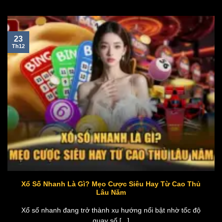
23
Th12
Xổ Số Nhanh Là Gì? Mẹo Cược Siêu Hay Từ Cao Thủ
Lâu Năm
Xổ số nhanh đang trở thành xu hướng nổi bật nhờ tốc độ
quay số [...]