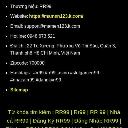
Thương hiệu: RR99
Website:
https://mamen123.it.com/
Email:
support@mamen123.it.com
Hotline: 0948 673 521
Địa chỉ: 22 Tú Xương, Phường Võ Thị Sáu, Quận 3,
Thành phố Hồ Chí Minh, Việt Nam
Zipcode: 700000
Hashtags : #rr99 #rr99casino #slotgamerr99
#nhacairr99 #dangkyrr99
Sitemap
Từ khóa tìm kiếm : RR99 | Rr99 | RR 99 | Nhà
cá RR99 | Đăng Ký RR99 | Đăng Nhập RR99 |