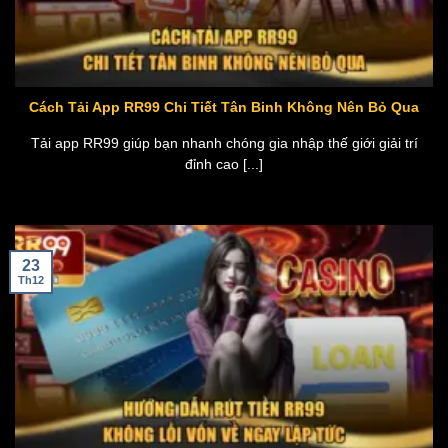
Cách Tải App RR99 Chi Tiết Tân Binh Không Nên Bỏ Qua
Tải app RR99 giúp bạn nhanh chóng gia nhập thế giới giải trí
đỉnh cao [...]
23
Th12