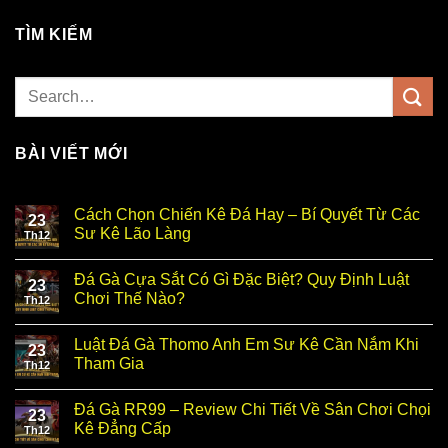
TÌM KIẾM
BÀI VIẾT MỚI
Cách Chọn Chiến Kê Đá Hay – Bí Quyết Từ Các
23
Sư Kê Lão Làng
Th12
Đá Gà Cựa Sắt Có Gì Đặc Biệt? Quy Định Luật
23
Chơi Thế Nào?
Th12
Luật Đá Gà Thomo Anh Em Sư Kê Cần Nắm Khi
23
Tham Gia
Th12
Đá Gà RR99 – Review Chi Tiết Về Sân Chơi Chọi
23
Kê Đẳng Cấp
Th12