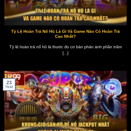
Tỷ Lệ Hoàn Trả Nổ Hũ Là Gì Và Game Nào Có Hoàn Trả
Cao Nhất?
Tỷ lệ hoàn trả nổ hũ là thước đo cơ bản phản ánh phần trăm
[...]
23
Th12