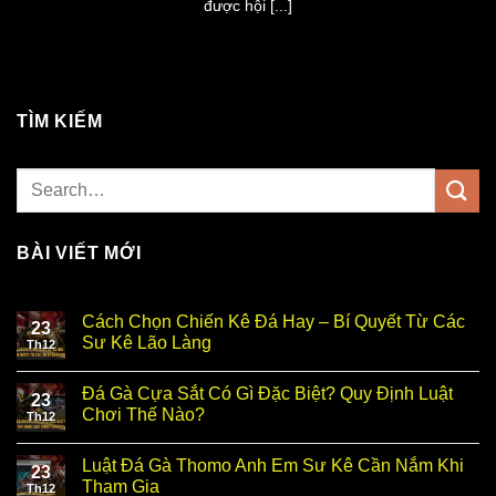
được hội [...]
TÌM KIẾM
BÀI VIẾT MỚI
Cách Chọn Chiến Kê Đá Hay – Bí Quyết Từ Các
23
Sư Kê Lão Làng
Th12
Đá Gà Cựa Sắt Có Gì Đặc Biệt? Quy Định Luật
23
Chơi Thế Nào?
Th12
Luật Đá Gà Thomo Anh Em Sư Kê Cần Nắm Khi
23
Tham Gia
Th12