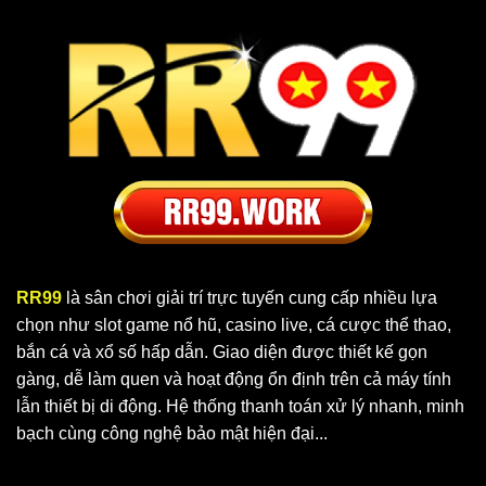
RR99
là sân chơi giải trí trực tuyến cung cấp nhiều lựa
chọn như slot game nổ hũ, casino live, cá cược thể thao,
bắn cá và xổ số hấp dẫn. Giao diện được thiết kế gọn
gàng, dễ làm quen và hoạt động ổn định trên cả máy tính
lẫn thiết bị di động. Hệ thống thanh toán xử lý nhanh, minh
bạch cùng công nghệ bảo mật hiện đại...